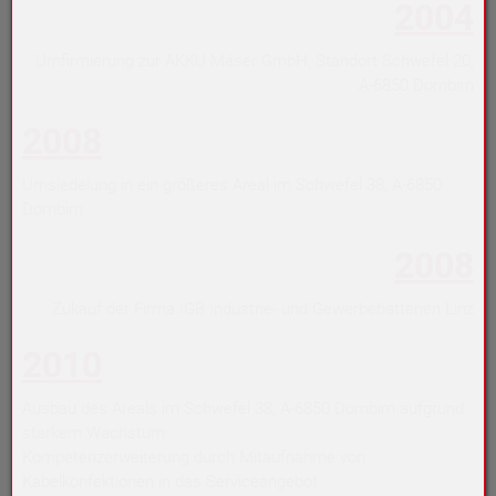
2004
Umfirmierung zur AKKU Mäser GmbH, Standort Schwefel 20,
A-6850 Dornbirn
2008
Umsiedelung in ein größeres Areal im Schwefel 38, A-6850
Dornbirn
2008
Zukauf der Firma IGB Industrie- und Gewerbebatterien Linz
2010
Ausbau des Areals im Schwefel 38, A-6850 Dornbirn aufgrund
starkem Wachstum
Kompetenzerweiterung durch Mitaufnahme von
Kabelkonfektionen in das Serviceangebot