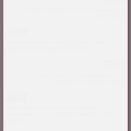
Franchise Vertrag mit AKKUfit® zur Regeneration von
defekten Akkus
1999
Auslagerung des Lagers und des Großhandels, aufgrund
herrschendem Platzmangel nach Lustenau
2001
Start mit dem Vertrieb von Werkzeugakkus als erstes
österreichisches Handelsunternehmen
2002
Start mit dem Import aus Fernost und Umzug des
Einzelhandels zum neuen Standort Schwefel 20, A-6850
Dornbirn