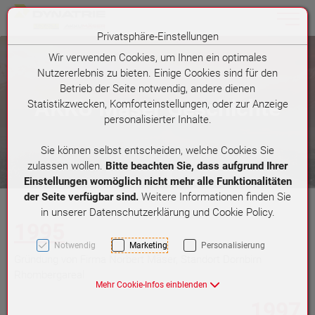
Toggle n
Privatsphäre-Einstellungen
Zum Inhalt springen [AK + 0]
Zum Hauptmenü (oben rechts) springen [AK + 1]
Zum Meta-Menü oben (rechts) springen [AK + 2]
Zum Widget-Menü rechts springen [AK + 3]
Zu den Inhalten im Fußbereich springen [AK + 4]
Wir verwenden Cookies, um Ihnen ein optimales
Nutzererlebnis zu bieten. Einige Cookies sind für den
Betrieb der Seite notwendig, andere dienen
AKKU Mäser Geschichte
Statistikzwecken, Komforteinstellungen, oder zur Anzeige
personalisierter Inhalte.
Sie können selbst entscheiden, welche Cookies Sie
zulassen wollen.
Bitte beachten Sie, dass aufgrund Ihrer
Einstellungen womöglich nicht mehr alle Funktionalitäten
der Seite verfügbar sind.
Weitere Informationen finden Sie
in unserer Datenschutzerklärung und Cookie Policy.
1995
Notwendig
Marketing
Personalisierung
Gründung von Firma Norbert Mäser, Standort Dornbirn
Rhombergareal
Mehr Cookie-Infos einblenden
1997