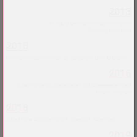
2013
Gründung des Internetshops Battery-Box
Gründung Filiale Wels
2015
Einstieg Christopher Schöpf als zusätzlicher Geschäftsführer
2016
Zukauf Firma Industriebatterien- und Batteriecenter West
GmbH, Innsbruck
2018
Zukauf Firma AKKUBatt GmbH, Vösendorf - Nähe Wien
2019